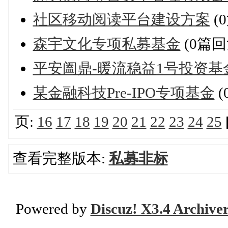
社区移动阅读平台建设方案
(
森宇文化专项私募基金
(0篇回
平安阖鼎-暖流稳益1号投资基
某金融科技Pre-IPO专项基金
(
页:
16
17
18
19
20
21
22
23
24
25
查看完整版本:
私募非标
Powered by
Discuz! X3.4 Archive