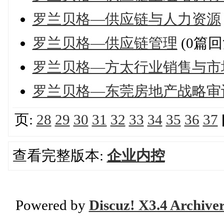
罗兰贝格—供应链与人力资源
罗兰贝格—供应链管理
(0篇回
罗兰贝格—方太行业销售与市
罗兰贝格—东莞房地产战略审
页:
28
29
30
31
32
33
34
35
36
37
查看完整版本:
企业内控
Powered by
Discuz! X3.4 Archive