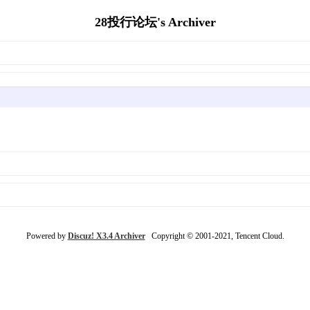
28投行论坛's Archiver
Powered by
Discuz! X3.4 Archiver
Copyright © 2001-2021, Tencent Cloud.