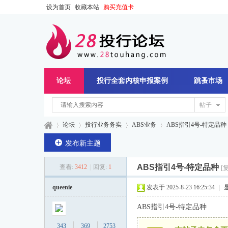
设为首页
收藏本站
购买充值卡
论坛
投行全套内核申报案例
跳蚤市场
帖子
论坛
投行业务务实
ABS业务
ABS指引4号-特定品种
发布新主题
ABS指引4号-特定品种
查看:
3412
|
回复:
1
[
28
»
›
›
›
queenie
发表于 2025-8-23 16:25:34
|
ABS指引4号-特定品种
343
369
2753