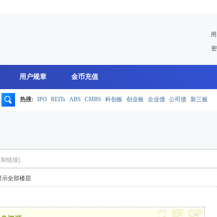
用
密
用户规章
金币充值
热搜:
IPO
REITs
ABS
CMBS
科创板
创业板
企业债
公司债
新三板
搜
索
复制链接]
显示全部楼层
x