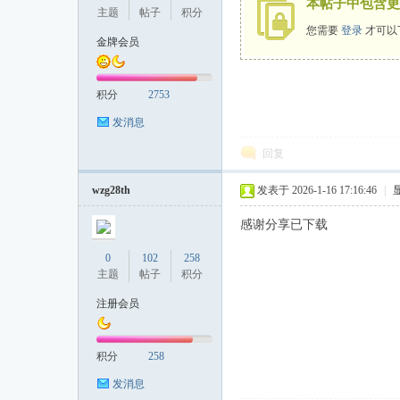
本帖子中包含更
主题
帖子
积分
您需要
登录
才可以
金牌会员
投
积分
2753
发消息
回复
wzg28th
发表于 2026-1-16 17:16:46
|
感谢分享已下载
行
0
102
258
主题
帖子
积分
注册会员
积分
258
发消息