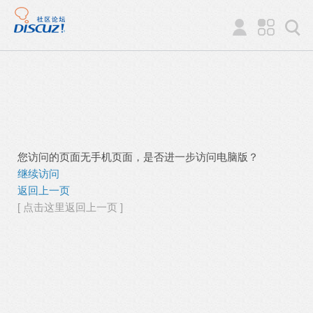
您访问的页面无手机页面，是否进一步访问电脑版？
继续访问
返回上一页
[ 点击这里返回上一页 ]