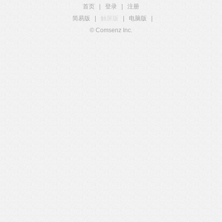
首页
|
登录
|
注册
简易版
|
触屏版
|
电脑版
|
© Comsenz Inc.