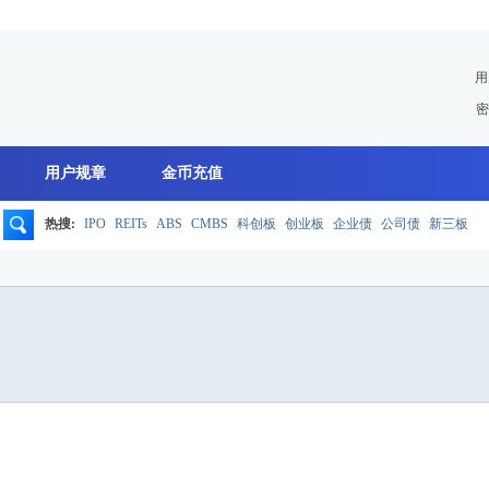
用
密
用户规章
金币充值
热搜:
IPO
REITs
ABS
CMBS
科创板
创业板
企业债
公司债
新三板
搜
索