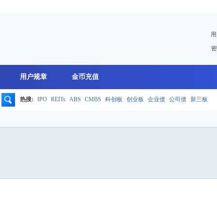
用
密
用户规章
金币充值
热搜:
IPO
REITs
ABS
CMBS
科创板
创业板
企业债
公司债
新三板
搜
索