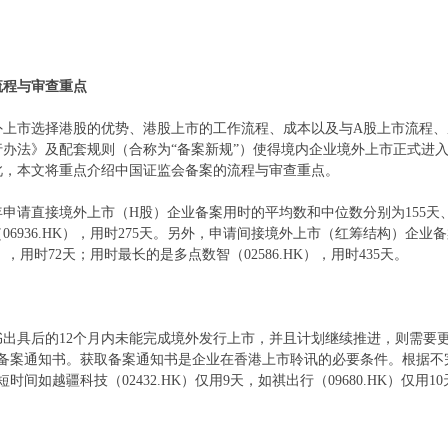
流程与审查重点
上市选择港股的优势、港股上市的工作流程、成本以及与A股上市流程、成
行办法》及配套规则（合称为“备案新规”）使得境内企业境外上市正式进
此，本文将重点介绍中国证监会备案的流程与审查重点。
年申请直接境外上市（H股）企业备案用时的平均数和中位数分别为155天、14
6936.HK），用时275天。另外，申请间接境外上市（红筹结构）企业备
K），用时72天；用时最长的是多点数智（02586.HK），用时435天。
书出具后的12个月内未能完成境外发行上市，并且计划继续推进，则需要
交备案通知书。获取备案通知书是企业在香港上市聆讯的必要条件。根据不
时间如越疆科技（02432.HK）仅用9天，如祺出行（09680.HK）仅用10