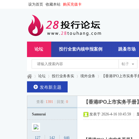
设为首页
收藏本站
购买充值卡
论坛
投行全套内核申报案例
跳蚤市场
帖子
论坛
投行业务务实
境外业务
【香港IPO上市实务手册
发布新主题
【香港IPO上市实务手册
查看:
1391
|
回复:
0
28
»
›
›
›
Samurai
发表于 2026-4-16 10:45:59
|
127
142
646