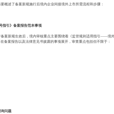
简要概述了备案新规施行后境内企业间接境外上市所需流程和步骤：
号指引》备案报告范本事项
市备案新规生效后，境内审核重点主要围绕着《监管规则适用指引——境外
要在备案报告以及法律意见书披露的事项展开，审查重点包括但不限于：
问询问题