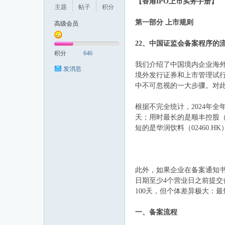
【香港IPO上市实务手册】
主题
帖子
积分
第一部分 上市规则
高级会员
投
22、中国证监会备案程序的
积分
646
我们介绍了中国境内企业海外
发消息
境外发行证券和上市管理试
中不可忽视的一大步骤。对
根据不完全统计，2024年全
天；用时最长的是顺丰控股（0
短的是华润饮料（02460.H
行
此外，如果企业在备案通知
日期至少4个营业日之前提
100天，但个体差异极大：最短
一、备案流程