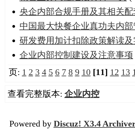
央企内部合规手册及其相关配
中国最大快餐企业真功夫内部
研发费用加计扣除政策解读及
企业内部控制建设及注意事项
页:
1
2
3
4
5
6
7
8
9
10
[11]
12
13
查看完整版本:
企业内控
Powered by
Discuz! X3.4 Archive