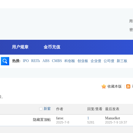
用
密
用户规章
金币充值
热搜:
IPO
REITs
ABS
CMBS
科创板
创业板
企业债
公司债
新三板
搜
收藏本版
|
索
读。
新窗
作者
回复/查看
最后发表
faroe.
1
Manuelket
隐藏置顶帖
2025-7-8
5281
2025-7-9 19:37