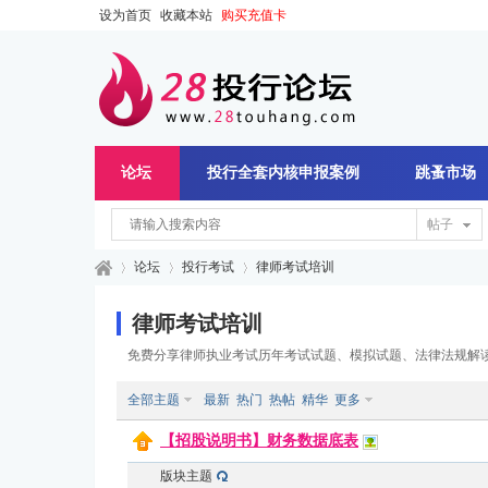
设为首页
收藏本站
购买充值卡
论坛
投行全套内核申报案例
跳蚤市场
帖子
论坛
投行考试
律师考试培训
律师考试培训
免费分享律师执业考试历年考试试题、模拟试题、法律法规解
28
»
›
›
全部主题
最新
热门
热帖
精华
更多
【招股说明书】财务数据底表
版块主题