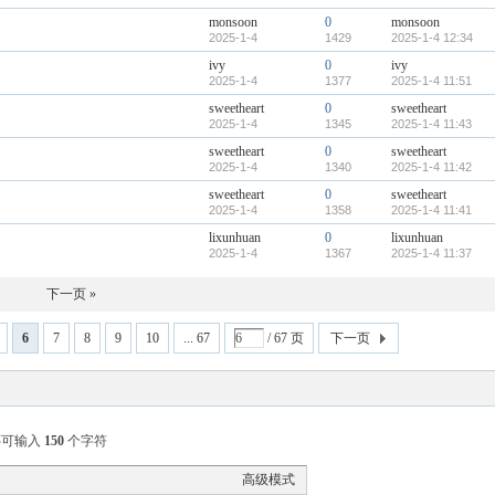
monsoon
0
monsoon
2025-1-4
1429
2025-1-4 12:34
ivy
0
ivy
2025-1-4
1377
2025-1-4 11:51
sweetheart
0
sweetheart
2025-1-4
1345
2025-1-4 11:43
sweetheart
0
sweetheart
2025-1-4
1340
2025-1-4 11:42
sweetheart
0
sweetheart
2025-1-4
1358
2025-1-4 11:41
lixunhuan
0
lixunhuan
2025-1-4
1367
2025-1-4 11:37
下一页 »
6
7
8
9
10
... 67
/ 67 页
下一页
还可输入
150
个字符
高级模式