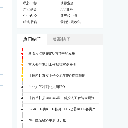
私募非标
债券业务
产业基金
PPP业务
企业内控
新三板业务
经典书箱
最新法规收集
热门帖子
最新帖子
新收入准则在IPO辅导中的应用
重大资产重组工作底稿实例样图
【律所】真实上传交易所IPO底稿截图
企业如何冲刺北交所IPO
【首单】招商证券-洪山科投人工智能大厦资
Pre-REITs类REITs私募REITs公募REITs各类产
2023区域经济手册电子版